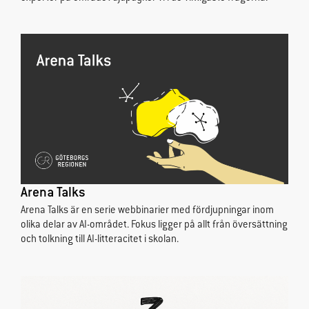
prestera så
bra som
möjligt under
ditt besök.
Om du nekar
de här
cookies
kommer viss
funktionalitet
att försvinna
från
hemsidan.
Arena Talks
Arena Talks är en serie webbinarier med fördjupningar inom
Marknadsföring
olika delar av AI-området. Fokus ligger på allt från översättning
Genom att dela
och tolkning till AI-litteracitet i skolan.
med dig av dina
intressen och
ditt beteende
när du surfar