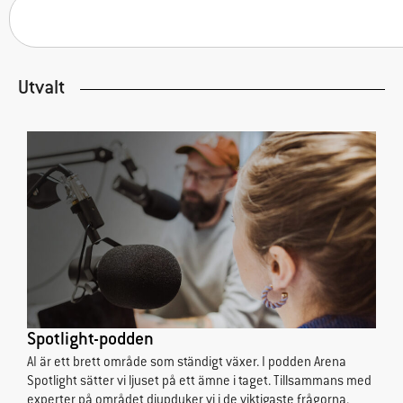
fungera.
Statistik
Utvalt
För att vi ska
kunna
förbättra
hemsidans
funktionalitet
och
uppbyggnad,
baserat på
hur
hemsidan
används.
Spotlight-podden
Upplevelse
AI är ett brett område som ständigt växer. I podden Arena
För att vår
Spotlight sätter vi ljuset på ett ämne i taget. Tillsammans med
hemsida ska
experter på området djupdyker vi i de viktigaste frågorna.