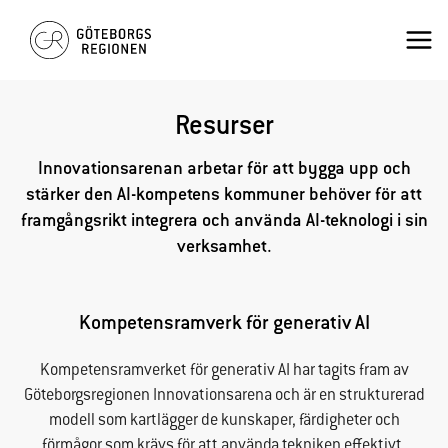
Hoppa
Mai
till
innehåll
Men
Resurser
Innovationsarenan arbetar för att bygga upp och
stärker den AI-kompetens kommuner behöver för att
framgångsrikt integrera och använda AI-teknologi i sin
verksamhet.
Kompetensramverk för generativ AI
Kompetensramverket för generativ AI har tagits fram av
Göteborgsregionen Innovationsarena och är en strukturerad
modell som kartlägger de kunskaper, färdigheter och
förmågor som krävs för att använda tekniken effektivt,