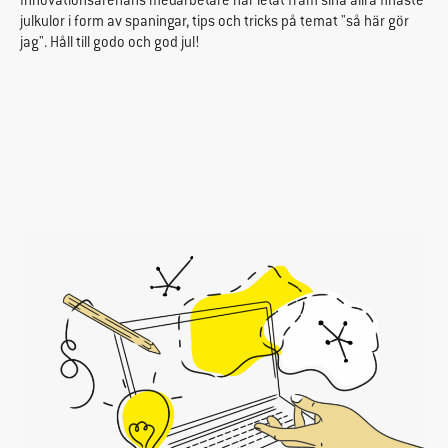
Innovationsarenans medarbetare har letat fram sina allra finaste
julkulor i form av spaningar, tips och tricks på temat "så här gör
jag". Håll till godo och god jul!