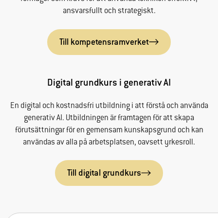
ansvarsfullt och strategiskt.
Till kompetensramverket
Digital grundkurs i generativ AI
En digital och kostnadsfri utbildning i att förstå och använda
Nödvändiga
generativ AI. Utbildningen är framtagen för att skapa
Dessa
förutsättningar för en gemensam kunskapsgrund och kan
cookies går
användas av alla på arbetsplatsen, oavsett yrkesroll.
inte att välja
bort. De
behövs för
Till digital grundkurs
att
hemsidan
över huvud
taget ska
Sök