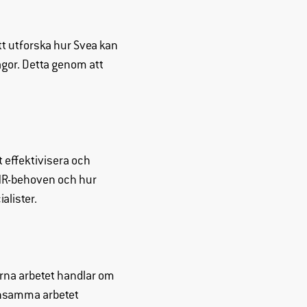
 utforska hur Svea kan
ågor. Detta genom att
tt effektivisera och
 HR-behoven och hur
alister.
rna arbetet handlar om
ensamma arbetet