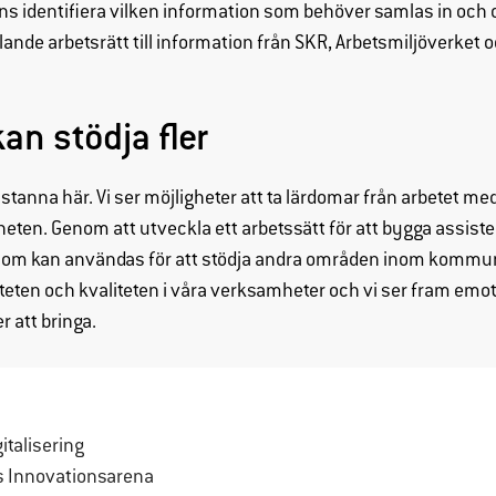
ans identifiera vilken information som behöver samlas in och 
hemsidan
ällande arbetsrätt till information från SKR, Arbetsmiljöverket
över huvud
taget ska
fungera.
an stödja fler
Statistik
stanna här. Vi ser möjligheter att ta lärdomar från arbetet me
För att vi ska
eten. Genom att utveckla ett arbetssätt för att bygga assiste
kunna
 som kan användas för att stödja andra områden inom kommu
förbättra
iviteten och kvaliteten i våra verksamheter och vi ser fram emot
hemsidans
funktionalitet
 att bringa.
och
uppbyggnad,
baserat på
hur hemsidan
italisering
används.
s Innovationsarena