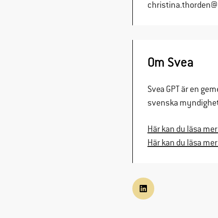
christina.thorden@
Om Svea
Svea GPT är en gemen
svenska myndighete
Här kan du läsa mer
Här kan du läsa me