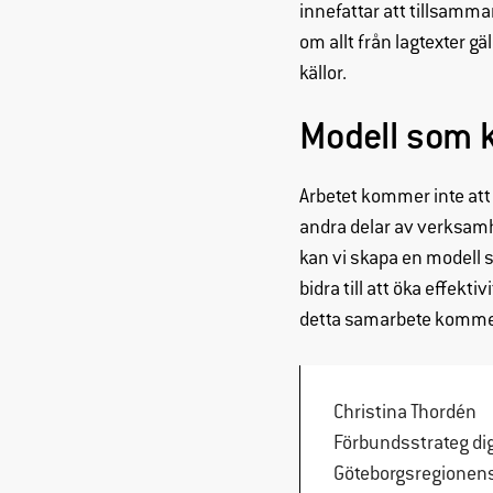
innefattar att tillsamm
om allt från lagtexter g
källor.
Modell som k
Arbetet kommer inte att 
andra delar av verksamh
kan vi skapa en modell
bidra till att öka effekt
detta samarbete kommer
Christina Thordén
Förbundsstrateg dig
Göteborgsregionen