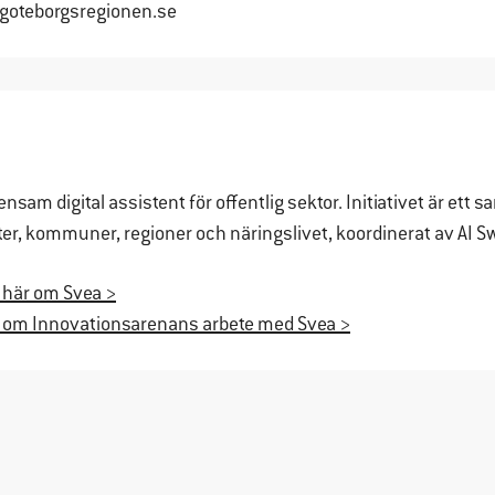
goteborgsregionen.se
Upplevelse
För att vår
hemsida ska
prestera så
bra som
möjligt under
ditt besök.
sam digital assistent för offentlig sektor. Initiativet är ett 
Om du nekar
r, kommuner, regioner och näringslivet, koordinerat av AI S
de här
cookies
 här om Svea >
kommer viss
r om Innovationsarenans arbete med Svea >
funktionalitet
att försvinna
från
hemsidan.
Marknadsföring