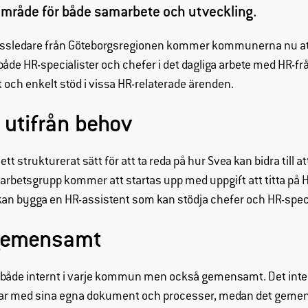
 område för både samarbete och utveckling.
ssledare från Göteborgsregionen kommer kommunerna nu att
både HR-specialister och chefer i det dagliga arbete med HR-fr
t och enkelt stöd i vissa HR-relaterade ärenden.
a utifrån behov
tt strukturerat sätt för att ta reda på hur Svea kan bidra till a
n arbetsgrupp kommer att startas upp med uppgift att titta på
an bygga en HR-assistent som kan stödja chefer och HR-speci
Nödvändiga
Dessa
 gemensamt
cookies går
inte att välja
bort. De
 både internt i varje kommun men också gemensamt. Det inte
behövs för
tar med sina egna dokument och processer, medan det gem
att