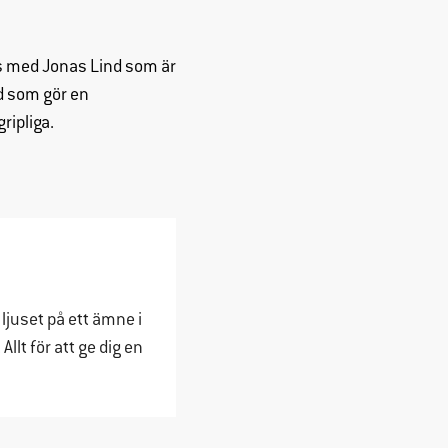
s med Jonas Lind som är
ad som gör en
ripliga.
 ljuset på ett ämne i
llt för att ge dig en