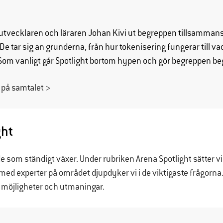
utvecklaren och läraren Johan Kivi ut begreppen tillsamman
 De tar sig an grunderna, från hur tokenisering fungerar till v
om vanligt går Spotlight bortom hypen och gör begreppen beg
a på samtalet >
ght
Nödvändiga
de som ständigt växer. Under rubriken Arena Spotlight sätter vi
Dessa
ed experter på området djupdyker vi i de viktigaste frågorna. A
cookies går
inte att välja
:s möjligheter och utmaningar.
bort. De
behövs för
att