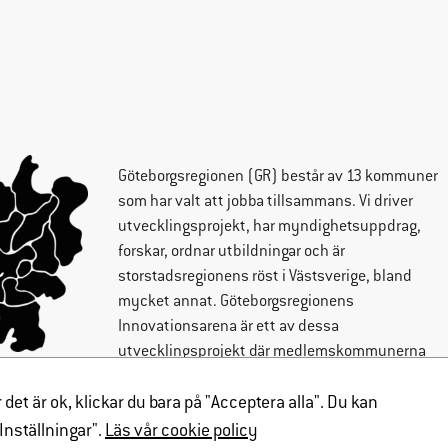
hemsidan
över huvud
taget ska
fungera.
Statistik
Göteborgsregionen
(GR) består av 13 kommuner
För att vi ska
som har valt att jobba tillsammans. Vi driver
kunna
utvecklingsprojekt, har myndighetsuppdrag,
förbättra
forskar, ordnar utbildningar och är
hemsidans
storstadsregionens röst i Västsverige, bland
funktionalitet
mycket annat. Göteborgsregionens
och
Innovationsarena är ett av dessa
uppbyggnad,
utvecklingsprojekt där medlemskommunerna
baserat på
Ale, Alingsås, Göteborg, Härryda, Kungsbacka, Kungälv, Lerum, Lilla
hur hemsidan
Edet, Mölndal, Partille, Stenungsund, Tjörn och Öckerö samverkar.
t är ok, klickar du bara på "Acceptera alla". Du kan
används.
"Inställningar".
Läs vår cookie policy