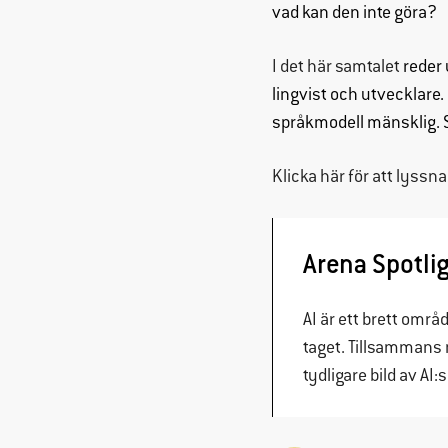
vad kan den inte göra?
I det här samtalet
reder 
lingvist och utvecklare.
språkmodell mänsklig. S
Klicka här för att lyssn
Arena Spotli
AI är ett brett områ
taget. Tillsammans m
tydligare bild av AI