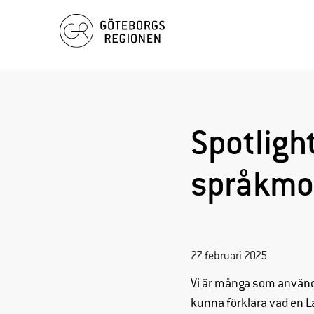
Hoppa
till
innehåll
Spotligh
språkmo
27 februari 2025
Vi är många som använde
kunna förklara vad en L