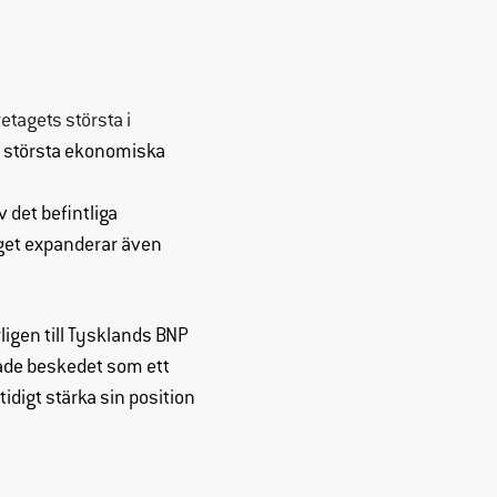
retagets största i
s största ekonomiska
 det befintliga
aget expanderar även
igen till Tysklands BNP
ade beskedet som ett
idigt stärka sin position