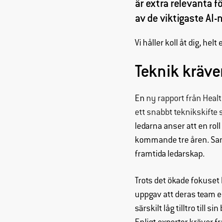
är extra relevanta 
av de viktigaste AI-
Vi håller koll åt dig, helt 
Teknik kräve
En
ny rapport från Heal
ett snabbt teknikskifte 
ledarna anser att en roll
kommande tre åren. Samt
framtida ledarskap.
Trots det ökade fokuset 
uppgav att deras team e
särskilt låg tilltro till s