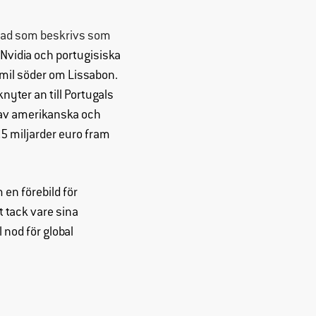
 i vad som beskrivs som
 Nvidia och portugisiska
 mil söder om Lissabon.
yter an till Portugals
s av amerikanska och
,5 miljarder euro fram
en förebild för
t tack vare sina
 nod för global