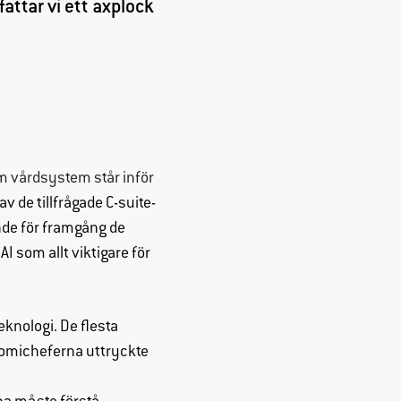
attar vi ett axplock
m vårdsystem står inför
v de tillfrågade C-suite-
ande för framgång de
 som allt viktigare för
eknologi. De flesta
onomicheferna uttryckte