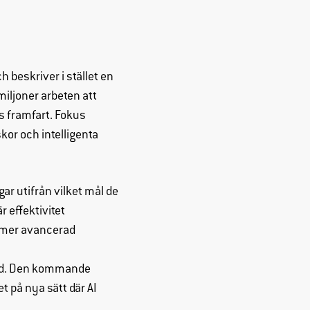
ch beskriver i stället en
iljoner arbeten att
ns framfart. Fokus
kor och intelligenta
ar utifrån vilket mål de
r effektivitet
ll mer avancerad
rad. Den kommande
t på nya sätt där AI