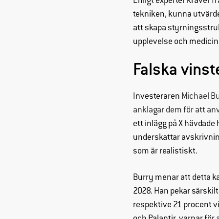
Enligt experter kräver 
tekniken, kunna utvärd
att skapa styrningsstruk
upplevelse och medicinsk
Falska vinst
Investeraren
Michael Bu
anklagar dem för att an
ett inlägg på X hävdade 
underskattar avskrivnin
som är realistiskt.
Burry menar att detta ka
2028. Han pekar särskil
respektive 21 procent vi