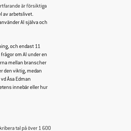
rtfarande är försiktiga
l av arbetslivet.
använder AI själva och
ning, och endast 11
 frågor om AI under en
derna mellan branscher
er den viktig, medan
:s vd Åsa Edman
tens innebär eller hur
ribera tal på över 1 600