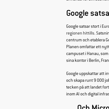
Google sats
Google satsar stort i Eu
regionen hittills. S
atsni
centrum och etablera Go
Planen omfattar ett nyt
campuset i Hanau, som t
sina kontor i Berlin, Fr
Google uppskattar att i
och skapa runt 9 000 j
tecken på att landet for
inom AI och digital infra
… Och Micro