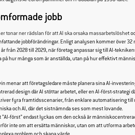
 att dagens AI-eufori påminner om IT-bubblan på 1990-talet.
Upplevelse
 omformade jobb
För att vår
hemsida ska
prestera så
ner tonar ner rädslan för att AI ska orsaka massarbetslöshe
t o
bra som
attande jobbförändringar. Enligt analysen kommer över 32 m
möjligt under
 från 2028 till 2029, när företag anpassar sig till AI-teknike
ditt besök.
a på hur många som är anställda, utan på hur effektivt männis
Om du nekar
de här
cookies
kommer viss
in menar att företagsledare måste planera sina AI-investering
funktionalitet
trerad design där AI stöttar arbetet, eller en AI-först-strategi dä
att försvinna
kriver fyra framtidsscenarier, från enklare automatisering ti
från
ska och AI, där det sistnämnda ses som mest lovande.
hemsidan.
tt ”AI-först” endast lyckas om den också är människocentre
för inte om att ersätta människor, utan om att utforma arbete
Marknadsföring
mplexa problem och skapa värde.