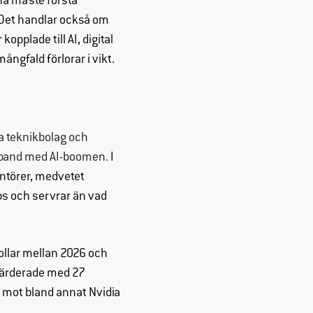
na måste förstå
 Det handlar också om
pplade till AI, digital
ngfald förlorar i vikt.
ta teknikbolag och
amband med AI-boomen.
I
antörer, medvetet
ps och servrar än vad
dollar mellan 2026 och
rvärderade med 27
r mot bland annat Nvidia