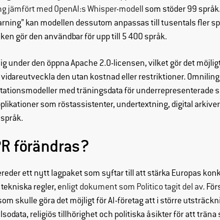
ing jämfört med OpenAI:s Whisper-modell
som stöder 99 språk.
earning” kan modellen dessutom anpassas till tusentals fler s
tiken gör den användbar för upp till 5 400 språk.
nglig under den öppna Apache 2.0-licensen, vilket gör det möjlig
 vidareutveckla den utan kostnad eller restriktioner. Omnili
tationsmodeller med träningsdata för underrepresenterade s
applikationer som röstassistenter, undertextning, digital arkive
sspråk.
R förändras?
der ett nytt lagpaket som syftar till att stärka Europas kon
tekniska regler, e
nligt dokument som Politico tagit del av
. Fö
om skulle göra det möjligt för AI-företag att i större utsträc
data, religiös tillhörighet och politiska åsikter för att träna