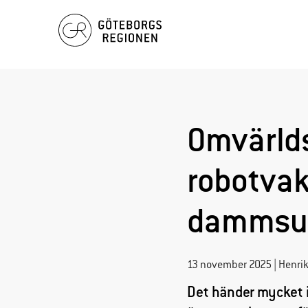
Hoppa
till
innehåll
Omvärlds
robotvak
dammsu
13 november 2025 | Henrik
Det händer mycket i