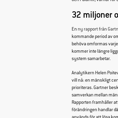
och Palantir, varnar för
32 miljoner
En
ny rapport från Gart
kommande period av omf
behöva omformas varje år
kommer inte längre ligg
system samarbetar.
Analytikern Helen Poitev
vill nå: en mänskligt cen
prioriteras. Gartner bes
samverkan mellan männi
Rapporten framhåller a
förändringen handlar där
används för att lösa ko