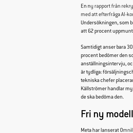
En n
y rapport från rekr
med att efterfråga AI-k
Undersökningen, som byg
att 62 procent uppmuntr
Samtidigt anser bara 30
procent bedömer den som
anställningsintervju, oc
är tydliga: försäljning
tekniska chefer placera
Källströmer handlar myc
de ska bedöma den.
Fri ny model
Meta har lanserat O
mnil