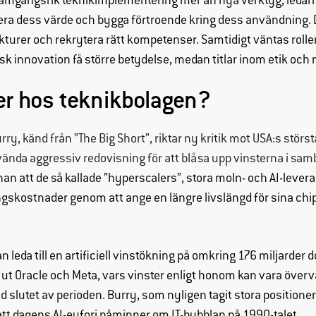
framgångsrik teknikimplementering mer än nya verktyg, ledar
hemsidan
era dess värde och bygga förtroende kring dess användning.
över huvud
turer och rekrytera rätt kompetenser. Samtidigt väntas roller ko
taget ska
 innovation få större betydelse, medan titlar inom etik och må
fungera.
er hos teknikbolagen?
Statistik
För att vi ska
rry, känd från ”The Big Short”, riktar ny kritik mot USA:s störs
kunna
vända aggressiv redovisning för att blåsa upp vinsterna i s
förbättra
han att de så kallade ”hyperscalers”, stora moln- och AI-lever
hemsidans
gskostnader genom att ange en längre livslängd för sina chi
funktionalitet
och
uppbyggnad,
baserat på
n leda till en artificiell vinstökning på omkring 176 miljarder 
hur hemsidan
t ut Oracle och Meta, vars vinster enligt honom kan vara öve
används.
d slutet av perioden. Burry, som nyligen tagit stora positione