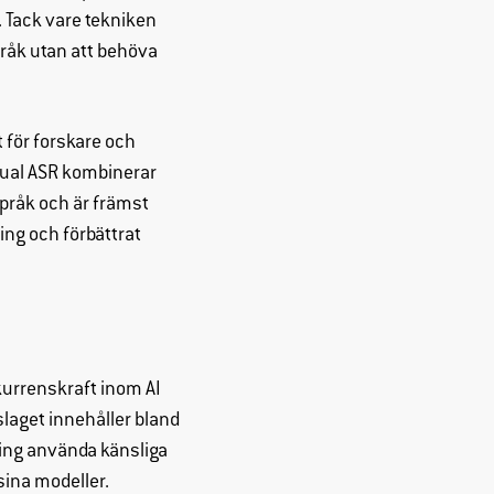
 Tack vare tekniken
pråk utan att behöva
t för forskare och
ngual ASR kombinerar
pråk och är främst
ring och förbättrat
kurrenskraft inom AI
rslaget innehåller bland
kning använda känsliga
 sina modeller.