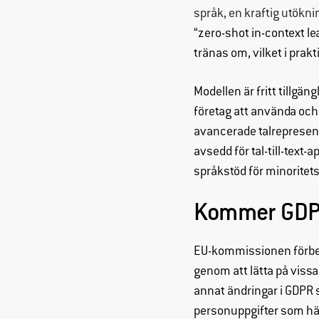
språk, en kraftig utökn
“zero-shot in-context l
tränas om, vilket i prak
Modellen är fritt tillgä
företag att använda och
avancerade talrepresen
avsedd för tal-till-text-
språkstöd för minoritet
Kommer GDP
EU-kommissionen förbere
genom att lätta på vissa 
annat ändringar i GDPR s
personuppgifter som hälso