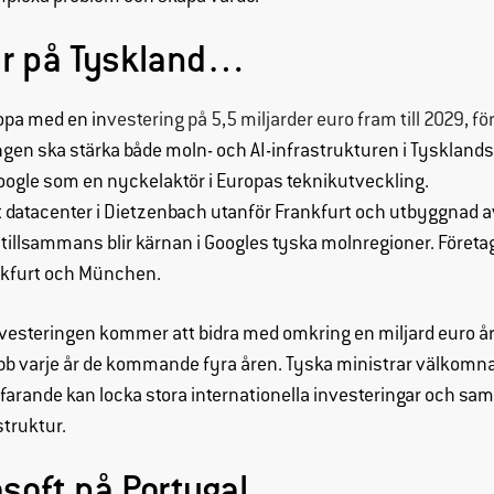
Genom att dela
med dig av dina
ar på Tyskland…
intressen och
ditt beteende när
ropa med en in
vestering på 5,5 miljarder euro fram till 2029, fö
du surfar ökar du
ngen ska stärka både moln- och AI-infrastrukturen i Tyskland
chansen att få se
personligt
ogle som en nyckelaktör i Europas teknikutveckling.
anpassat
t datacenter i Dietzenbach utanför Frankfurt och utbyggnad av
innehåll och
illsammans blir kärnan i Googles tyska molnregioner. Föret
erbjudanden.
ankfurt och München.
nvesteringen kommer att bidra med omkring en miljard euro årl
obb varje år de kommande fyra åren. Tyska ministrar välkomn
tfarande kan locka stora internationella investeringar och samt
struktur.
soft på Portugal