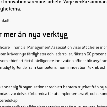
för Innovationsarenans arbete. Varje vecka sammanf
nyheterna.
enkelt.
r mer än nya verktyg
thcare Financial Management Association visar att chefer ino
som kräver nya färdigheter och ledarroller
. Nästan 60 procent a
 som chief artificial intelligence innovation officer blir avgör
idigt lyfter de fram kompetens inom innovation, teknik och AI
Nödvändiga
Dessa
cookies går
känner sig få organisationer redo att hantera trycket från ny t
inte att välja
ndast var delvis förberedda för att implementera AI, och ek
bort. De
in beredskap.
behövs för
att