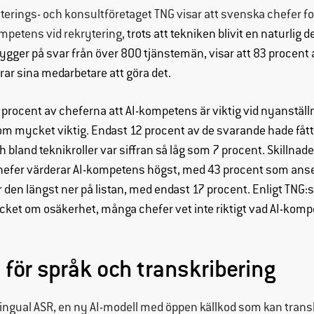
yterings- och konsultföretaget TNG visar att svenska chefer fo
ompetens vid rekrytering,
trots att tekniken blivit en naturlig de
ger på svar från över 800 tjänstemän, visar att 83 procent 
ar sina medarbetare att göra det.
 procent av cheferna att AI-kompetens är viktig vid nyanställ
 mycket viktig. Endast 12 procent av de svarande hade fått
h bland teknikroller var siffran så låg som 7 procent. Skillna
schefer värderar AI-kompetens högst, med 43 procent som ans
r den längst ner på listan, med endast 17 procent. Enligt TNG
ket om osäkerhet, många chefer vet inte riktigt vad AI-kompe
l för språk och transkribering
ingual ASR, en ny AI-modell med öppen källkod som kan transk