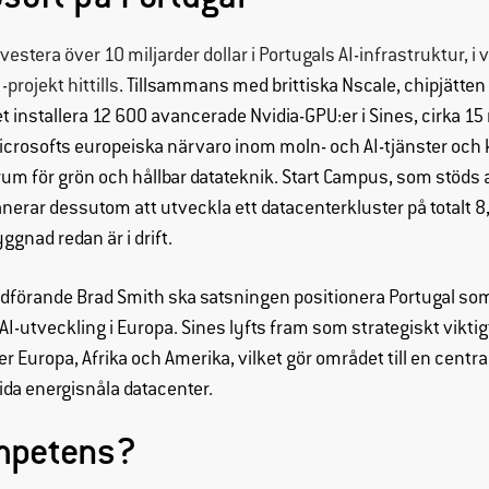
nvestera över 10 miljarder dollar i Portugals AI-infrastruktur,
-projekt hittills
. Tillsammans med brittiska Nscale, chipjätten
 installera 12 600 avancerade Nvidia-GPU:er i Sines, cirka 15
icrosofts europeiska närvaro inom moln- och AI-tjänster och kn
ntrum för grön och hållbar datateknik. Start Campus, som stöd
lanerar dessutom att utveckla ett datacenterkluster på totalt 8
yggnad redan är i drift.
ordförande Brad Smith ska satsningen positionera Portugal som 
AI-utveckling i Europa. Sines lyfts fram som strategiskt viktig
 Europa, Afrika och Amerika, vilket gör området till en central
ida energisnåla datacenter.
ompetens?