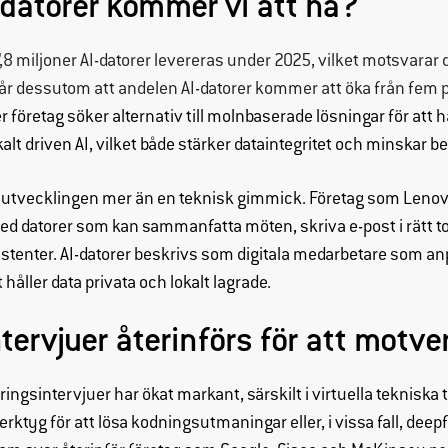
datorer kommer vi att ha?
Genom att dela
med dig av dina
,8 miljoner AI-datorer levereras under 2025, vilket motsvarar 
intressen och
r dessutom att andelen AI-datorer kommer att öka från fem pr
ditt beteende när
du surfar ökar du
fler företag söker alternativ till molnbaserade lösningar för att
chansen att få se
kalt driven AI, vilket både stärker dataintegritet och minskar 
personligt
anpassat
 utvecklingen mer än en teknisk gimmick. Företag som Lenov
innehåll och
med datorer som kan sammanfatta möten, skriva e-post i rätt t
erbjudanden.
tenter. AI-datorer beskrivs som digitala medarbetare som anpas
 håller data privata och lokalt lagrade.
tervjuer återinförs för att motve
eringsintervjuer har ökat markant, särskilt i virtuella tekniska
erktyg för att lösa kodningsutmaningar eller, i vissa fall, deepf