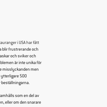
auranger i USA har fått
a blir frustrerande och
askar och sviker och
blemen är inte unika för
ande misslyckanden men
 ytterligare 500
v beställningarna.
ramhålls som en del av
en, eller om den snarare