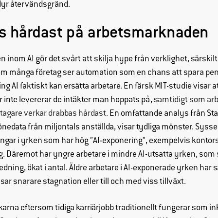
 dyr återvändsgränd.
hemsidan
över huvud
s hårdast på arbetsmarknaden
taget ska
fungera.
inom AI gör det svårt att skilja hype från verklighet, särskilt 
om många företag ser automation som en chans att spara peng
Statistik
ing AI faktiskt kan ersätta arbetare. En färsk MIT-studie visar 
För att vi ska
 inte levererar de intäkter man hoppats på, s
amtidigt som ar
kunna
tagare verkar drabbas hårdast.
En omfattande analys från St
förbättra
lönedata från miljontals anställda, visar tydliga mönster. Sys
hemsidans
funktionalitet
ingar i yrken som har hög ”AI-exponering”, exempelvis konto
och
 Däremot har yngre arbetare i mindre AI-utsatta yrken, som 
uppbyggnad,
edning, ökat i antal. Äldre arbetare i AI-exponerade yrken har s
baserat på
r snarare stagnation eller till och med viss tillväxt.
hur hemsidan
används.
arna eftersom tidiga karriärjobb traditionellt fungerar som ink