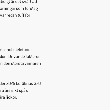
digt är det svårt att
kärningar som företag
r redan tuff för
rta mobiltelefoner
den. Drivande faktorer
som den största vinnaren
Under 2025 beräknas 370
ra års sikt spås
åra fickor.