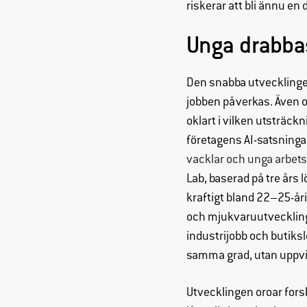
riskerar att bli ännu en
Unga drabba
Den snabba utvecklingen 
jobben påverkas. Även 
oklart i vilken utsträckn
företagens AI-satsningar
vacklar och unga arbets
Lab, baserad på tre års 
kraftigt bland 22–25-år
och mjukvaruutveckling.
industrijobb och butiksl
samma grad, utan uppvisa
Utvecklingen oroar forsk