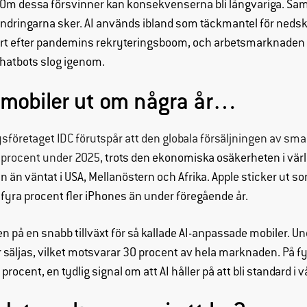
 Om dessa försvinner kan konsekvenserna bli långvariga. Samti
Upplevelse
ändringarna sker. AI används ibland som täckmantel för neds
För att vår
rt efter pandemins rekryteringsboom, och arbetsmarknaden va
hemsida ska
hatbots slog igenom.
prestera så
bra som
 mobiler ut om några år…
möjligt under
ditt besök.
Om du nekar
ysföretaget IDC förutspår att den globala försäljningen av sma
de här
procent under 2025,
trots den ekonomiska osäkerheten i värl
cookies
an än väntat i USA, Mellanöstern och Afrika. Apple sticker ut 
kommer viss
 fyra procent fler iPhones än under föregående år.
funktionalitet
att försvinna
en på en snabb tillväxt för så kallade AI-anpassade mobiler. 
från
hemsidan.
 säljas, vilket motsvarar 30 procent av hela marknaden. På fy
procent, en tydlig signal om att AI håller på att bli standard i v
Marknadsföring