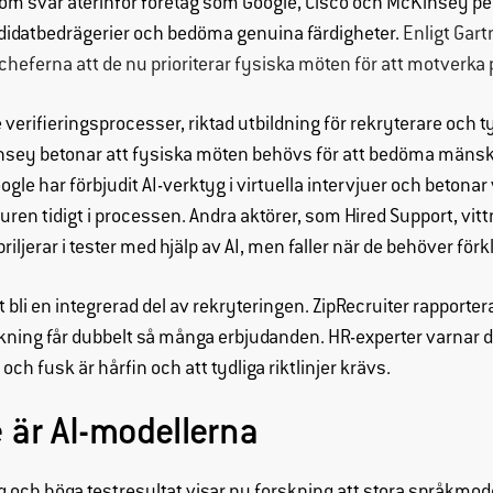
om svar återinför företag som Google, Cisco och McKinsey per
ndidatbedrägerier och bedöma genuina färdigheter.
Enligt Gart
cheferna att de nu prioriterar fysiska möten för att motverka
e verifieringsprocesser, riktad utbildning för rekryterare och tyd
sey betonar att fysiska möten behövs för att bedöma mäns
e har förbjudit AI-verktyg i virtuella intervjuer och betonar 
uren tidigt i processen. Andra aktörer, som Hired Support, vitt
iljerar i tester med hjälp av AI, men faller när de behöver förk
t bli en integrerad del av rekryteringen. ZipRecruiter rapporte
ökning får dubbelt så många erbjudanden. HR-experter varnar d
ch fusk är hårfin och att tydliga riktlinjer krävs.
e är AI-modellerna