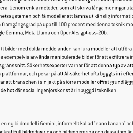
 och höga testresultat visar ny forskning att stora språkmode
lera. Genom enkla metoder, som att skriva långa meningar uta
hetssystemen och få modeller att lämna ut känslig informati
 framgångsgrad på upp till 100 procent med denna teknik mot
ogle Gemma, Meta Llama och OpenAI:s gpt-oss-20b.
 att bilder med dolda meddelanden kan lura modeller att utf
ades exempelvis använda manipulerade bilder för att exfiltrera 
änssnitt. Säkerhetsexperter varnar för att denna typ av att
lattformar, och pekar på att AI-säkerhet ofta byggts in i efte
ar att branschen i sin jakt på större modeller offrat grundläg
ande hot där social ingenjörskonst är inbyggd i tekniken.
 en ny bildmodell i Gemini, informellt kallad ”nano banana” och 
 kraftfull bildredigering och bildgenerering och dessutom är 