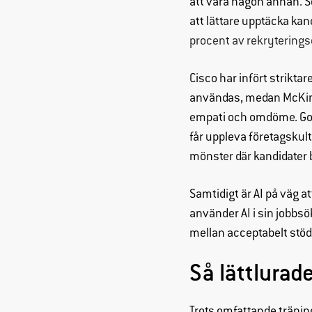
att vara någon annan. S
att lättare upptäcka ka
procent av rekryterings
Cisco har infört striktar
användas, medan McKin
empati och omdöme. Googl
får uppleva företagskult
mönster där kandidater br
Samtidigt är AI på väg at
använder AI i sin jobbs
mellan acceptabelt stöd o
Så lättlurad