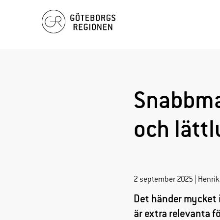
Hoppa
till
innehåll
Snabbma
och lätt
2 september 2025 | Henrik
Det händer mycket i
är extra relevanta 