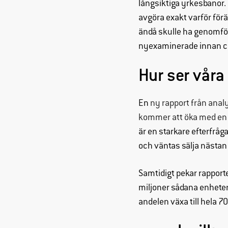
långsiktiga yrkesbanor.
avgöra exakt varför för
ändå skulle ha genomfö
nyexaminerade innan c
Hur ser våra
En
ny rapport från anal
kommer att öka med en 
är en starkare efterfråg
och väntas sälja nästan
Samtidigt pekar rapport
miljoner sådana enheter
andelen växa till hela 70 