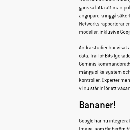
Trots omfattande träning
ganska lätta att manipu
angripare kringgå säker
Networks rapporterar en
modeller
, inklusive Go
Andra studier har visat
data. Trail of Bits lyck
Geminis kommandoradsgr
många olika system och p
kontroller. Experter men
vi nu står inför ett väx
Bananer!
Google har nu
integrerat
Image,
som får beröm för