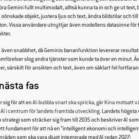
öra Gemini fullt multimodalt, alltså kunna ta in och ge ut text, 
oönskade objekt, justera ljus och text, ändra bildstilar och til
ton. Vissa användare utnyttjar även modellens datasinne för f
kter.
ler även snabbhet, då Geminis bananfunktion levererar resulta
 jämförelser slog andra tjänster som kunde ta över en minut. 
er, särskilt för ansikten och text, även om såklart fel fortfar
 nästa fas
 sig för att en
AI-bubbla snart ska spricka, går Kina motsatt v
AI i centrum för landets framtida utveckling
. Landets högsta 
 strategi som sträcker sig fram till 2035 och beskriver AI so
tt fundament för att nå en ”intelligent ekonomi och intellige
mråden som ska vara djupt integrerade med AI redan 2027: