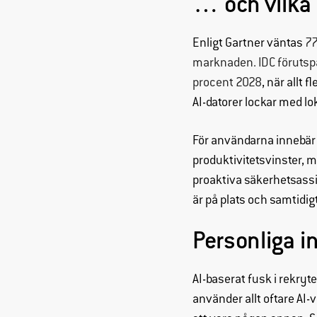
… och vilka 
Enligt Gartner väntas
77
marknaden. IDC förutspå
procent 2028
, när allt 
AI-datorer lockar med lo
För användarna innebär
produktivitetsvinster, 
proaktiva säkerhetsassis
är på plats och samtidigt
Personliga in
AI-baserat fusk i rekryt
använder allt oftare AI-v