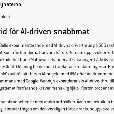
nyheterna.
enkelt.
id för AI-driven snabbmat
Bells experimenterande med
AI-drivna drive-thrus på 500 rest
itiken från kunderna har varit hård, eftersom upplevelsen oft
 teknikchef Dane Mathews erkänner att satsningen både överr
te är rätt lösning för de mest trafikerade restaurangerna. Pro
ald’s avbröt sitt första AI-projekt med IBM efter återkomm
Nödvändiga
sammans med Google. Wendy’s expanderar sin AI-drive-thru till
Dessa
systemet fortfarande kräver mänsklig hjälp i fjorton procent a
cookies går
inte att välja
bort. De
bmatsbranschen är med andra ord osäker. Även om tekniken f
behövs för
egi återstår frågan om den verkligen förbättrar kundupplevels
att