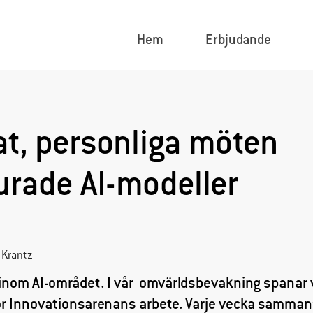
Hem
Erbjudande
t, personliga möten
lurade AI-modeller
 Krantz
nom AI-området. I vår omvärldsbevakning spanar v
för Innovationsarenans arbete. Varje vecka sammanf