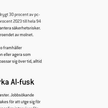
drygt 30 procent av pc-
ocent 2023 till hela 94
 hantera säkerhetsrisker.
beroendet av molnet.
o framhåller
on eller agera som
sar sig över tid, alltid
rka AI-fusk
 tester. Jobbsökande
akes för att utge sig för