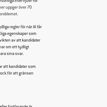
sonliga intervjuer för
ner uppger över 70
 problemet.
liga regler för när AI får
kliga egenskaper som
vikten av att kandidater
nar om ett tydligt
lara sina svar.
rar att kandidater som
ock för att gränsen