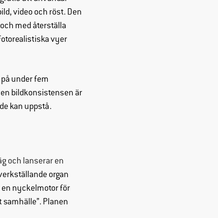
bild, video och röst. Den
l och med återställa
otorealistiska vyer
t på under fem
Även bildkonsistensen är
ande kan uppstå.
äg och lanserar en
verkställande organ
m en nyckelmotor för
nt samhälle”. Planen