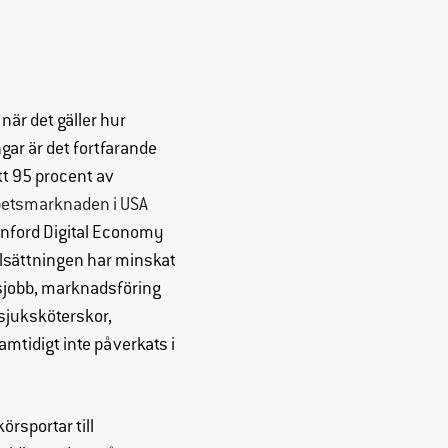
när det gäller hur
ar är det fortfarande
att 95 procent av
betsmarknaden i USA
anford Digital Economy
selsättningen har minskat
rsjobb, marknadsföring
sjuksköterskor,
amtidigt inte påverkats i
örsportar till