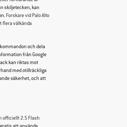
ller fortfarande är
n skiljetecken, kan
on.
Forskare vid Palo Alto
 flera välkända
öra kommandon och dela
information från Google
ack kan riktas mot
rhand med otillräckliga
gande säkerhet, och att
officiellt 2.5 Flash
gratis att använda.