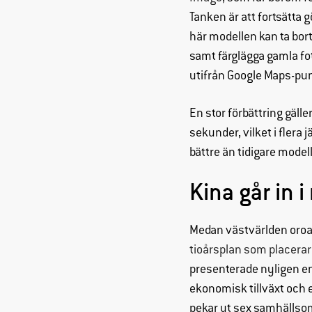
Tanken är att fortsätta g
här modellen kan ta bort 
samt färglägga gamla fo
utifrån Google Maps-pun
En stor förbättring gäl
sekunder, vilket i flera
bättre än tidigare modell
Kina går in i
Medan västvärlden oroar
tioårsplan som placerar 
presenterade nyligen en
ekonomisk tillväxt och e
pekar ut sex samhällso