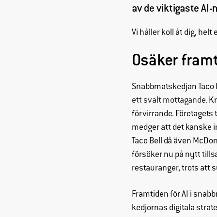
av de viktigaste AI-
Vi håller koll åt dig, helt 
Osäker framt
Snabbmatskedjan Taco 
ett svalt mottagande.
Kr
förvirrande. Företagets
medger att det kanske in
Taco Bell då även McDon
försöker nu på nytt till
restauranger, trots att 
Framtiden för AI i snab
kedjornas digitala strat