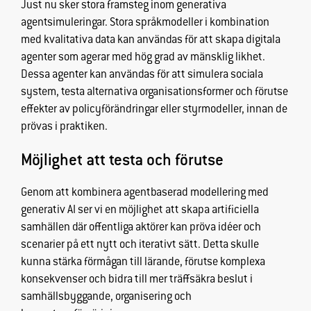
Just nu sker stora framsteg inom generativa
agentsimuleringar. Stora språkmodeller i kombination
med kvalitativa data kan användas för att skapa digitala
agenter som agerar med hög grad av mänsklig likhet.
Dessa agenter kan användas för att simulera sociala
system, testa alternativa organisationsformer och förutse
effekter av policyförändringar eller styrmodeller, innan de
prövas i praktiken.
Möjlighet att testa och förutse
Nödvändiga
Dessa
Genom att kombinera agentbaserad modellering med
cookies går
generativ AI ser vi en möjlighet att skapa artificiella
inte att välja
bort. De
samhällen där offentliga aktörer kan pröva idéer och
behövs för
scenarier på ett nytt och iterativt sätt. Detta skulle
att
kunna stärka förmågan till lärande, förutse komplexa
hemsidan
konsekvenser och bidra till mer träffsäkra beslut i
över huvud
samhällsbyggande, organisering och
taget ska