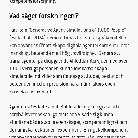
kompetensförsörjning.
fungera.
Vad säger forskningen?
Statistik
I a
rtikeln ”Generative Agent Simulations of 1,000 People”
För att vi ska
(Park et al., 2024) demonstreras hur stora språkmodeller
kunna
förbättra
kan användas för att skapa digitala agenter som simulerar
hemsidans
mänskligt beteende med hög trovärdighet.
Genom att
funktionalitet
träna agenter på djupgående AI-ledda intervjuer med över
och
1 000 verkliga personer, kunde forskarna skapa
uppbyggnad,
simulerade individer som förutsåg attityder, beslut och
baserat på
beteenden med en precision nära människors egen
hur
konsekvens över tid.
hemsidan
används.
Agenterna testades mot etablerade psykologiska och
samhällsvetenskapliga mått och visade sig kunna
Upplevelse
efterlikna både stabila egenskaper, som personlighet och
För att vår
dynamiska reaktioner i experiment. En nyckelkomponent
hemsida ska