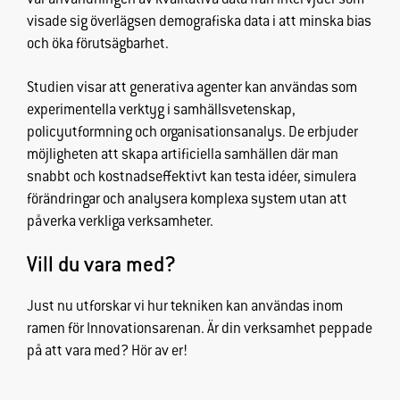
var användningen av kvalitativa data från intervjuer som
prestera så
visade sig överlägsen demografiska data i att minska bias
bra som
och öka förutsägbarhet.
möjligt under
ditt besök.
Studien visar att generativa agenter kan användas som
Om du nekar
de här
experimentella verktyg i samhällsvetenskap,
cookies
policyutformning och organisationsanalys. De erbjuder
kommer viss
möjligheten att skapa artificiella samhällen där man
funktionalitet
snabbt och kostnadseffektivt kan testa idéer, simulera
att försvinna
förändringar och analysera komplexa system utan att
från
påverka verkliga verksamheter.
hemsidan.
Vill du vara med?
Marknadsföring
Just nu utforskar vi hur tekniken kan användas inom
Genom att dela
ramen för Innovationsarenan. Är din verksamhet peppade
med dig av dina
intressen och
på att vara med? Hör av er!
ditt beteende
när du surfar