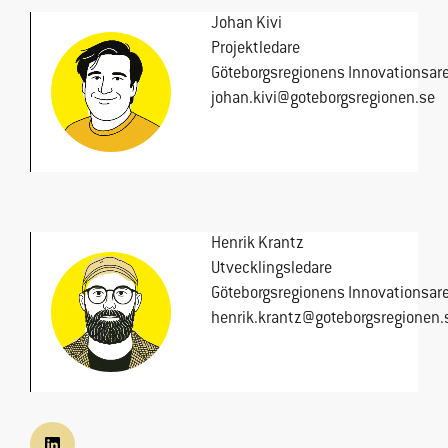
ökar du chansen
Johan Kivi
att få se
Projektledare
personligt
Göteborgsregionens Innovationsar
anpassat
innehåll och
johan.kivi@goteborgsregionen.se
erbjudanden.
Henrik Krantz
Utvecklingsledare
Göteborgsregionens Innovationsar
henrik.krantz@goteborgsregionen.