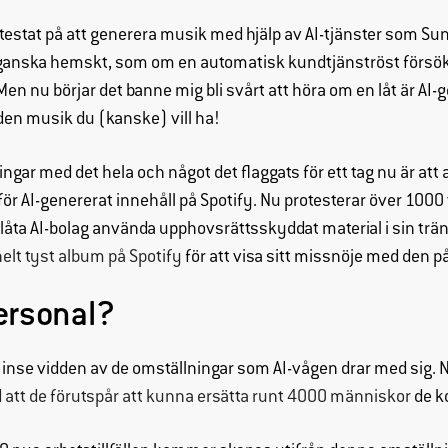
estat på att generera musik med hjälp av AI-tjänster som Suno 
t ganska hemskt, som om en automatisk kundtjänströst försökte 
en nu börjar det banne mig bli svårt att höra om en låt är AI-ge
den musik du (kanske) vill ha!
ngar med det hela och något det flaggats för ett tag nu är at
för AI-genererat innehåll på Spotify. Nu protesterar över 1000 
l låta AI-bolag använda upphovsrättsskyddat material i sin tr
elt tyst album på Spotify
för att visa sitt missnöje med den 
Nödvändiga
personal?
Dessa
cookies går
t inse vidden av de omställningar som AI-vågen drar med sig. 
inte att välja
 att de förutspår att kunna ersätta runt 4000 människor
de k
bort. De
behövs för
att