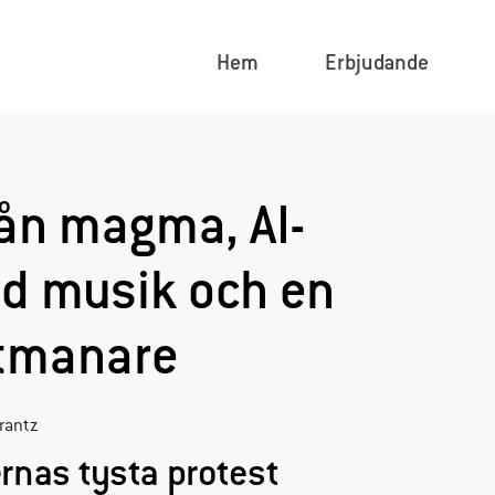
Hem
Erbjudande
rån magma, AI-
d musik och en
utmanare
Krantz
ernas tysta protest