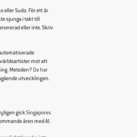
eller Sudo. För ett år
sjunga i takt till
nererad eller inte. Skriv
t automatiserade
världsartister mot att
äning. Metoden?
De har
pågående utvecklingen.
Nyligen gick
Singapores
ommande åren med AI.