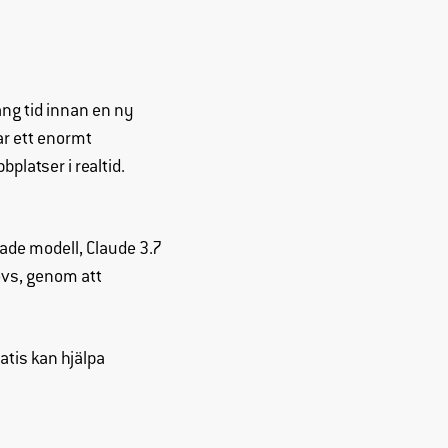
ång tid innan en ny
ar ett enormt
platser i realtid.
ade modell, Claude 3.7
övs, genom att
atis kan hjälpa