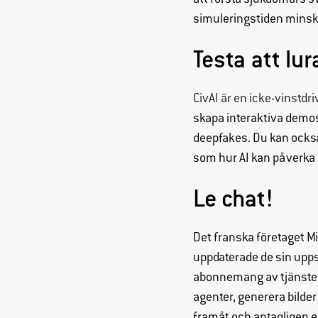
att förstå sjukdomars s
simuleringstiden minskas
Testa att lur
CivAI är en icke-vinstdr
skapa interaktiva demos.
deepfakes. Du kan ocks
som hur AI kan påverka
Le chat!
Det franska företaget Mi
uppdaterade de sin upps
abonnemang av tjänsten,
agenter, generera bilder