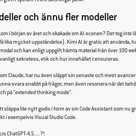
 given spelare i EU:s satsningar på AI.
Genom att dela
med dig av dina
deller och ännu fler modeller
intressen och
ditt beteende när
om i början av året och skakade om AI-scenen? Det tog inte l
du surfar ökar du
chansen att få se
få lika mycket uppståndelse). Kimi AI är gratis att använda, h
personligt
modal och kan enligt uppgift hämta material från över 100 webb
anpassat
anligt sekretess, etik och hur innehållet censureras.
innehåll och
erbjudanden.
kom Claude, har nu även släppt sin senaste och mest avancer
unna svara snabbt på frågor, men även resonera när det beh
och på ”extended thinking mode”.
t släppa lite nytt godis i form av sin Code Assistant som nu gr
kt i exempelvis Visual Studio Code.
ecis ChatGPT-4.5…?!