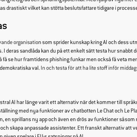
vårighetsgrad och spridningspotential. Med hjälp av nya mer e
 drastiskt vilket kan stötta beslutsfattare tidigare i process
Upplevelse
För att vår
as
hemsida ska
prestera så
bra som
ivande organisatio
n som sprider kunskap kring AI och dess u
möjligt under
 I deras sandlåda kan du på ett enkelt sätt testa hur snabbt d
ditt besök.
å få se hur framtidens phishing funkar men också få veta m
Om du nekar
 demokratiska val.
In och testa för att ha lite stoff inför midd
de här
cookies
kommer viss
funktionalitet
att försvinna
stral AI har länge varit ett alternativ när det kommer till språ
från
tällning med nya funktioner av chatbotten Le Chat och Le Pl
hemsidan.
 en sprillans ny app och även en drös av funktioner såsom m
 och skapa anpassade assistenter. Ett franskt alternativ att v
Marknadsföring