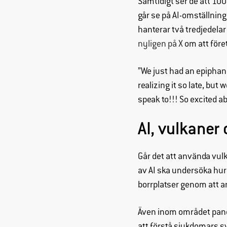
Samtidigt ser de att 10
går se på AI-omställning
hanterar två tredjedela
nyligen på X
om att föret
”We just had an epiphany
realizing it so late, but
speak to!!! So excited a
AI, vulkaner
Går det att använda vul
av AI ska undersöka hur
borrplatser genom att a
Även inom området pand