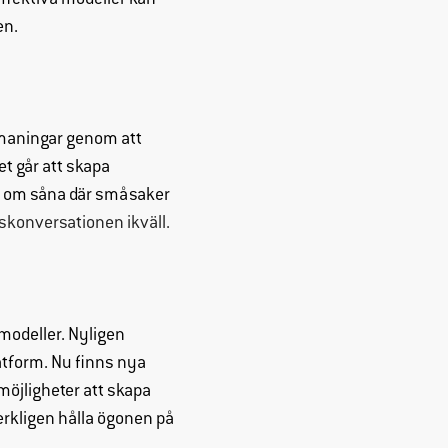
ffektiva modeller kan
en.
tmaningar genom att
et går att skapa
er om såna där småsaker
agskonversationen ikväll.
kmodeller. Nyligen
atform. Nu finns nya
öjligheter att skapa
erkligen hålla ögonen på