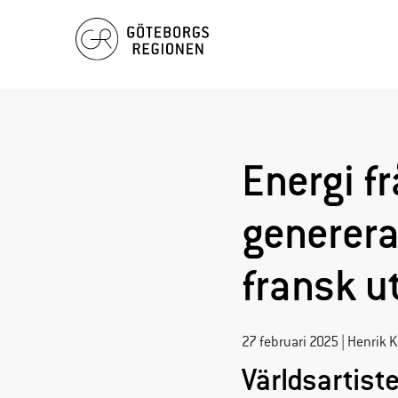
Hoppa
till
innehåll
Energi f
generera
fransk 
27 februari 2025 | Henrik 
Världsartist