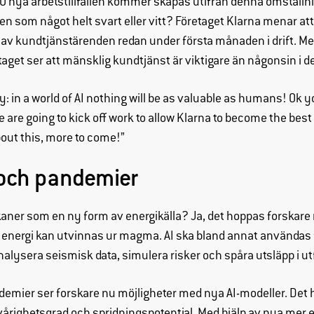
00 nya arbetstillfällen kommer skapas utifrån denna omställni
hemsidan
en som något helt svart eller vitt? Företaget Klarna menar att
över huvud
r av kundtjänstärenden redan under första månaden i drift. M
taget ska
aget ser att mänsklig kundtjänst är viktigare än någonsin i de
fungera.
: in a world of AI nothing will be as valuable as humans! Ok y
Statistik
 we are going to kick off work to allow Klarna to become the bes
För att vi ska
bout this, more to come!”
kunna
förbättra
 och pandemier
hemsidans
funktionalitet
kaner som en ny form av energikälla? Ja, det hoppas forskare 
och
uppbyggnad,
 energi kan utvinnas ur magma. AI ska bland annat användas fö
baserat på
nalysera seismisk data, simulera risker och spåra utsläpp i u
hur hemsidan
används.
emier ser forskare nu möjligheter med nya AI-modeller. Det 