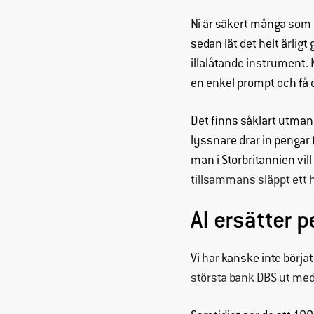
Ni är säkert många som t
sedan lät det helt ärlig
illalåtande instrument. M
en enkel prompt och få 
Det finns såklart utmani
lyssnare drar in pengar 
man i Storbritannien vil
tillsammans släppt ett h
AI ersätter 
Vi har kanske inte börja
största bank DBS ut med