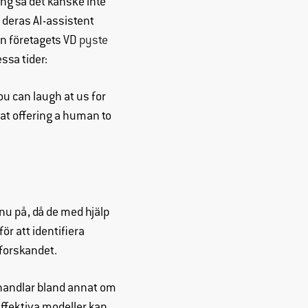
ng så det kanske inte
 deras AI-assistent
en företagets VD
pyste
ssa tider:
ou can laugh at us for
t at offering a human to
nu på, då de med hjälp
r att identifiera
tforskandet.
handlar bland annat om