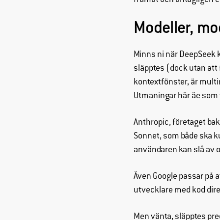
framåt och antagligen en
Modeller, mo
Minns ni när DeepSeek k
släpptes (dock utan att 
kontextfönster, är multi
Utmaningar här äe som v
Anthropic, företaget ba
Sonnet, som både ska k
användaren kan slå av 
Även Google passar på at
utvecklare med kod dire
Men vänta, släpptes pr