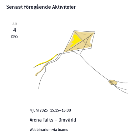
vyn
Välj
Senast föregående Aktiviteter
datum.
JUN
4
2025
Nödvändiga
Dessa
cookies går
inte att välja
bort. De
behövs för
4 juni 2025 | 15:15
–
16:00
att
Arena Talks – Omvärld
hemsidan
över huvud
Webbinarium via teams
taget ska