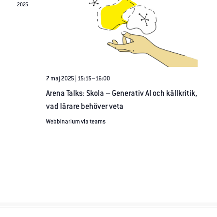
prestera så
2025
bra som
möjligt under
ditt besök.
Om du nekar
de här
cookies
7 maj 2025 | 15:15
–
16:00
kommer viss
funktionalitet
Arena Talks: Skola – Generativ AI och källkritik,
att försvinna
vad lärare behöver veta
från
Webbinarium via teams
hemsidan.
Marknadsföring
Genom att dela
med dig av dina
intressen och
ditt beteende
när du surfar