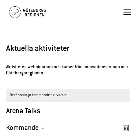
Hoppa
×
Mai
till
innehåll
Men
Aktuella aktiviteter
Aktiviteter, webbinarium och kurser från innovationsarenan och
Göteborgsregionen.
Det finns inga kommande aktiviteter.
Arena Talks
Vy-
Kommande
Akti
Lista
navig