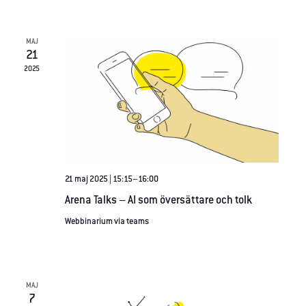
fungera.
MAJ
Statistik
21
För att vi ska
2025
kunna
förbättra
hemsidans
funktionalitet
och
uppbyggnad,
baserat på
21 maj 2025 | 15:15
–
16:00
hur
Arena Talks – AI som översättare och tolk
hemsidan
används.
Webbinarium via teams
Upplevelse
För att vår
MAJ
7
hemsida ska