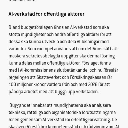
fram till 2030.
fungera.
AI-verkstad för offentliga aktörer
Statistik
Bland budgetförslagen finns en AI-verkstad som ska
För att vi ska
stötta myndigheter och andra offentliga aktörer för att
kunna
dessa ska kunna utveckla och dela AI-lösningar med
förbättra
hemsidans
varandra. Som exempel används att om det finns sätt att
funktionalitet
maskera sekretessbelagda uppgifter ska denna lösning
och
kunna delas mellan offentliga aktörer. Förslaget fanns
uppbyggnad,
med i AI-kommissionens slutbetänkande, och nu föreslår
baserat på
regeringen att Skatteverket och Försäkringskassan får
hur
100 miljoner kronor vardera från och med 2026 för att
hemsidan
påbörja arbetet med att bygga upp verkstaden.
används.
Byggandet innebär att myndigheterna ska analysera
Upplevelse
tekniska, rättsliga och organisatoriska förutsättningarna
För att vår
för en gemensam AI-verkstad för offentlig förvaltning. De
hemsida ska
ska även föreslå hur kompetensstöd och rådgivning om AI