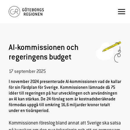
Hoppa
×
Mai
till
innehåll
Men
AI-kommissionen och
regeringens budget
17 september 2025
I november 2024 presenterade AI-kommissionen vad de kallar
för sin Färdplan för Sverige. Kommissionen lämnade då 75
idéer till regeringen på hur utvecklingen och användningen
av AI kan stärkas.
De 24 förslag som är kostnadsberäknade
förmodas uppgå till omkring 16,6 miljarder kronor totalt
under en tioårsperiod.
Kommissionen föreslog bland annat att Sverige ska satsa