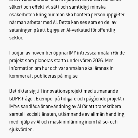
ökar du chansen
säkert och effektivt sätt och samtidigt minska
att få se
osäkerheten kring hur man ska hantera personuppgifter
personligt
när man arbetar med AI. Detta kan ses som en del av
anpassat
innehåll och
satsningen på att bygga en AI-verkstad för offentlig
erbjudanden.
sektor.
I början av november öppnar IMY intresseanmälan för de
projekt som planeras starta under våren 2026. Mer
information om hur och var anmälan ska lämnas in
kommer att publiceras på imy.se.
Det riktar sig till innovationsprojekt med utmanande
GDPR-frågor. Exempel på tidigare och pågående projekt i
IMY:s sandlåda är användning av AI för att transkribera
samtal i socialtjänsten, utlämnande av allmän handling
med hjälp av AI och maskininlärning inom hälso- och
sjukvården.