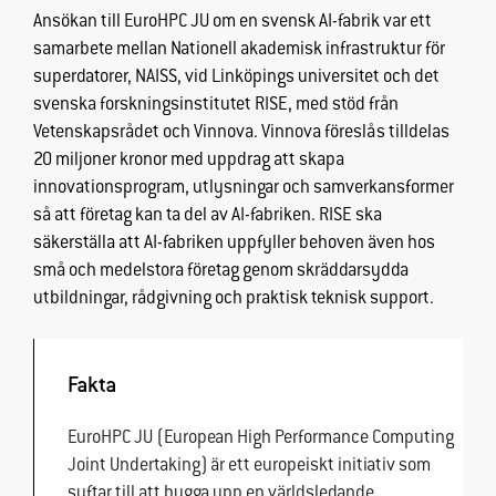
Ansökan till EuroHPC JU om en svensk AI-fabrik var ett
samarbete mellan Nationell akademisk infrastruktur för
superdatorer, NAISS, vid Linköpings universitet och det
svenska forskningsinstitutet RISE, med stöd från
Vetenskapsrådet och Vinnova. Vinnova föreslås tilldelas
20 miljoner kronor med uppdrag att skapa
innovationsprogram, utlysningar och samverkansformer
så att företag
kan ta del
av AI-fabriken. RISE ska
säkerställa att AI-fabriken uppfyller behoven även hos
små och medelstora företag genom skräddarsydda
utbildningar, rådgivning och praktisk teknisk support.
Fakta
EuroHPC
JU (
European
High
Performance
Computing
Joint
Undertaking
) är ett europeiskt initiativ som
syftar till att bygga upp en världsledande