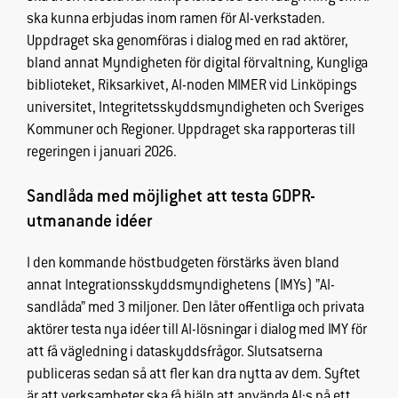
prestera så
ska kunna erbjudas inom ramen för AI-verkstaden.
bra som
Uppdraget ska genomföras i dialog med en rad aktörer,
möjligt under
bland annat Myndigheten för digital förvaltning, Kungliga
ditt besök.
biblioteket, Riksarkivet, AI-noden MIMER vid Linköpings
Om du nekar
universitet, Integritetsskyddsmyndigheten och Sveriges
de här
cookies
Kommuner och Regioner. Uppdraget ska rapporteras till
kommer viss
regeringen i januari 2026.
funktionalitet
att försvinna
Sandlåda
med möjlighet att testa
GDPR
-
från
utmanande idéer
hemsidan.
I den kommande höstbudgeten förstärks även bland
annat Integrationsskyddsmyndighetens (IMYs) ”AI-
Marknadsföring
sandlåda” med 3 miljoner. Den låter offentliga och privata
Genom att dela
med dig av dina
aktörer testa nya idéer till AI-lösningar i dialog med IMY för
intressen och
att få vägledning i dataskyddsfrågor. Slutsatserna
ditt beteende
publiceras sedan så att fler kan dra nytta av dem. Syftet
när du surfar
är att verksamheter ska få hjälp att använda AI:s på ett