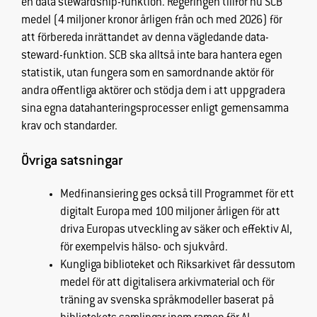
en data stewardship-funktion.
R
egeringen tillför
nu
SCB
medel (4 miljoner kronor årligen från och med 2026) för
att förbereda inrättandet av denna vägledande data-
steward-funktion. SCB ska alltså inte bara hantera egen
statistik, utan fungera som en samordnande aktör för
andra offentliga
aktörer och stödja dem i att uppgradera
sina egna datahanteringsprocesser enligt gemensamma
krav och standarder.
Övriga satsningar
Medfinansiering ges också till Programmet för ett
digitalt Europa med 100 miljoner årligen för att
driva Europas utveckling av säker och effektiv AI,
för exempelvis hälso- och sjukvård.
Kungliga biblioteket och Riksarkivet får dessutom
medel för att digitalisera arkivmaterial och för
träning av svenska språkmodeller baserat på