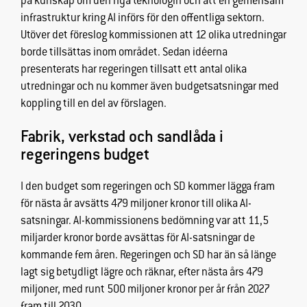
på kunskap om den nya teknologin och att en gemensam
infrastruktur kring AI införs för den offentliga sektorn.
Utöver det föreslog kommissionen att 12 olika utredningar
borde tillsättas inom området.
Sedan idéerna
presenterats har regeringen tillsatt ett antal olika
utredningar och nu kommer även budgetsatsningar med
koppling till en del av förslagen.
Fabrik, verkst
ad
och sandlåda i
regeringens budget
Nödvändiga
Dessa
I den budget som regeringen och SD
kommer lägga
fram
cookies går
för nästa år avsätts 479 miljoner kronor till olika AI-
inte att välja
satsningar.
AI-k
ommissionens bedömning var att 11,5
bort. De
miljarder kronor borde avsättas för AI-satsningar de
behövs för
att
kommande fem åren. Regeringen och SD har än så länge
hemsidan
lagt sig betydligt lägre och räknar
, efter nästa års 479
över huvud
miljoner,
med runt 500 miljoner kronor per år
från 2027
taget ska