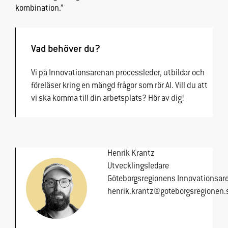
prestera så
kombination.”
bra som
möjligt under
ditt besök.
Vad behöver du?
Om du nekar
de här
Vi på Innovationsarenan processleder, utbildar och
cookies
kommer viss
föreläser kring en mängd frågor som rör AI. Vill du att
funktionalitet
vi ska komma till din arbetsplats? Hör av dig!
att försvinna
från
hemsidan.
Henrik Krantz
Marknadsföring
Utvecklingsledare
Genom att dela
Göteborgsregionens Innovationsar
med dig av dina
henrik.krantz@goteborgsregionen.
intressen och
ditt beteende
när du surfar