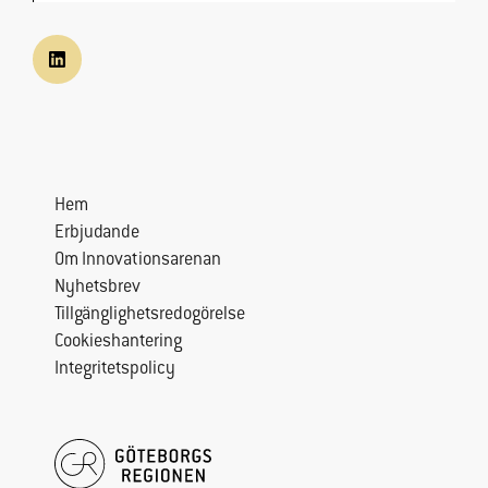
ökar du chansen
att få se
personligt
anpassat
innehåll och
erbjudanden.
Hem
Erbjudande
Om Innovationsarenan
Nyhetsbrev
Tillgänglighetsredogörelse
Cookieshantering
Integritetspolicy