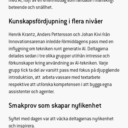
med AI, följt av en eftermiddag som landade i mänskligt
beteende och snällhet.
Kunskapsfördjupning i flera nivåer
Henrik Krantz, Anders Pettersson och Johan Kivi från
Innovationsarenan inledde förmiddagens pass med en
inflygning om tekniken runt generativ AI. Deltagarna
delades sedan i tre olika grupper utifrån intresse och
förkunskaper kring användning av AI-tekniken. Varje
Nödvändiga
grupp fick ta del av varsitt pass med fokus på djupgående
Dessa
introduktion, att arbeta vassare med textarbete
cookies går
respektive att utforska kompetensen i att bygga egna
inte att välja
assistenter och agenter.
bort. De
behövs för
Smakprov som skapar nyfikenhet
att
hemsidan
över huvud
Syftet med dagen var att väcka deltagarnas nyfikenhet
taget ska
och inspirera.