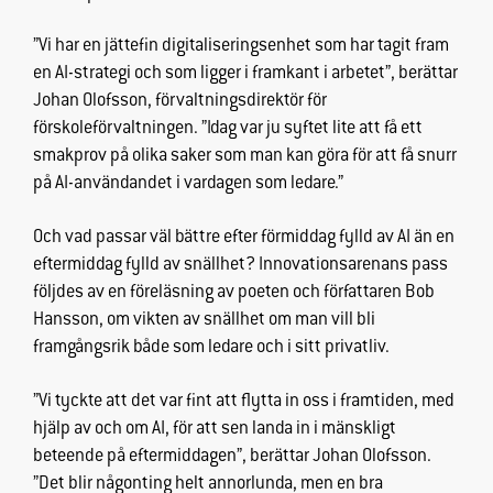
fungera.
”Vi har en jättefin digitaliseringsenhet som har tagit fram
en AI-strategi och som ligger i framkant i arbetet”, berättar
Statistik
Johan Olofsson, förvaltningsdirektör för
För att vi ska
förskoleförvaltningen. ”Idag var ju syftet lite att få ett
kunna
smakprov på olika saker som man kan göra för att få snurr
förbättra
på AI-användandet i vardagen som ledare.”
hemsidans
funktionalitet
och
Och vad passar väl bättre efter förmiddag fylld av AI än en
uppbyggnad,
eftermiddag fylld av snällhet? Innovationsarenans pass
baserat på
följdes av en föreläsning av poeten och författaren Bob
hur
Hansson,
om vikten av snällhet om man vill bli
hemsidan
framgångsrik både som ledare och i sitt privatliv.
används.
”Vi tyckte att det var fint att flytta in oss i framtiden, med
hjälp av och om AI, för att sen landa in i mänskligt
Upplevelse
beteende på eftermiddagen”, berättar Johan Olofsson.
För att vår
hemsida ska
”Det blir någonting helt annorlunda, men en bra