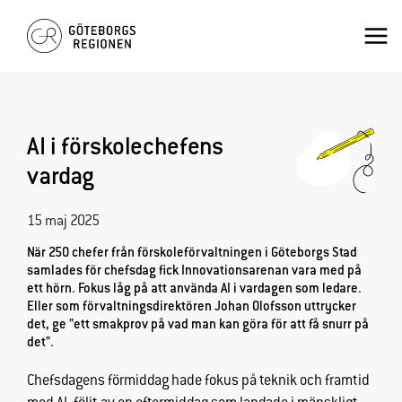
Hoppa
Mai
till
innehåll
Men
AI i förskolechefens
vardag
15 maj 2025
När 250 chefer från förskoleförvaltningen i Göteborgs Stad
samlades för chefsdag fick Innovationsarenan vara med på
ett hörn. Fokus låg på att använda AI i vardagen som ledare.
Eller som förvaltningsdirektören Johan Olofsson uttrycker
det, ge ”ett smakprov på vad man kan göra för att få snurr på
det”.
Chefsdagens förmiddag hade fokus på teknik och framtid