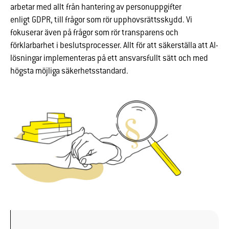
arbetar med allt från hantering av personuppgifter
enligt GDPR, till frågor som rör upphovsrättsskydd. Vi
fokuserar även på frågor som rör transparens och
förklarbarhet i beslutsprocesser. Allt för att säkerställa att AI-
lösningar implementeras på ett ansvarsfullt sätt och med
högsta möjliga säkerhetsstandard.
Nödvändiga
Dessa
cookies går
inte att välja
bort. De
behövs för
att
hemsidan
över huvud
taget ska