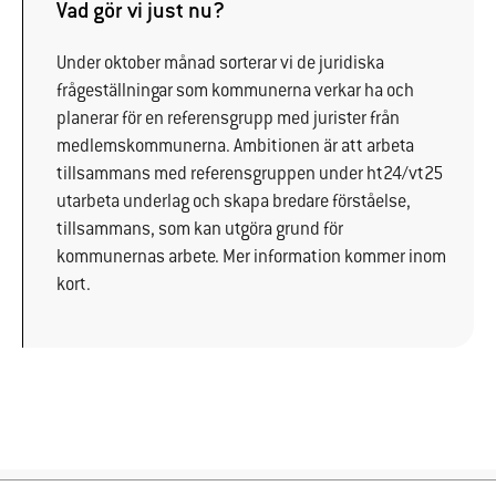
Vad gör vi just nu?
fungera.
Under oktober månad sorterar vi de juridiska
Statistik
frågeställningar som kommunerna verkar ha och
För att vi ska
planerar för en referensgrupp med jurister från
kunna
medlemskommunerna. Ambitionen är att arbeta
förbättra
tillsammans med referensgruppen under ht24/vt25
hemsidans
utarbeta underlag och skapa bredare förståelse,
funktionalitet
tillsammans, som kan utgöra grund för
och
kommunernas arbete. Mer information kommer inom
uppbyggnad,
kort.
baserat på
hur
hemsidan
används.
Upplevelse
För att vår
hemsida ska