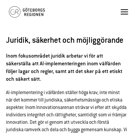
Hoppa
×
Mai
till
innehåll
Men
Juridik, säkerhet och möjliggörande
Inom fokusområdet juridik arbetar vi för att
säkerställa att AI-implementeringen inom välfärden
följer lagar och regler, samt att det sker på ett etiskt
och säkert sätt.
AI-implementering i välfärden ställer höga krav, inte minst
när det kommer till juridiska, säkerhetsmässiga och etiska
aspekter. Inom Innovationsarenan strävar vi efter att skydda
individers integritet och rättigheter, samtidigt som vi främjar
innovation. Det gör vi genom att utveckla och förstå
juridiska ramverk och dela och bygga gemensam kunskap. Vi