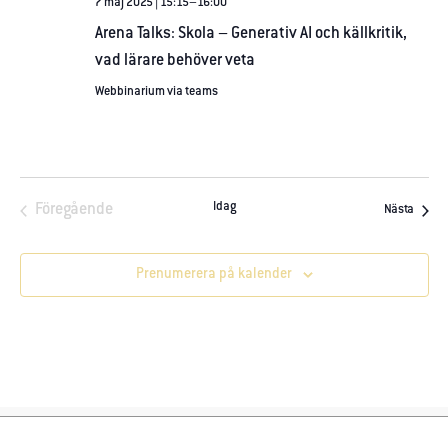
7 maj 2025 | 15:15
–
16:00
Arena Talks: Skola – Generativ AI och källkritik,
vad lärare behöver veta
Webbinarium via teams
Idag
Föregående
Aktivit
Nästa
Aktiviteter
Prenumerera på kalender