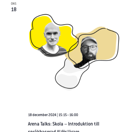
ONS
18
Nödvändiga
Dessa
cookies går
inte att välja
bort. De
behövs för
att
hemsidan
18 december 2024 | 15:15
–
16:00
över huvud
Arena Talks: Skola – Introduktion till
taget ska