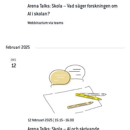
ökar du chansen
Arena Talks: Skola – Vad säger forskningen om
att få se
AI i skolan?
personligt
anpassat
Webbinarium via teams
innehåll och
erbjudanden.
februari 2025
ONS
12
12 februari 2025 | 15:15
–
16:00
Arena Talks: Skola – AI och skrivande