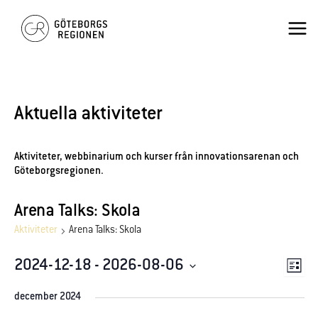
Hoppa
×
Mai
till
innehåll
Men
Aktuella aktiviteter
Aktiviteter, webbinarium och kurser från innovationsarenan och
Göteborgsregionen.
Arena Talks: Skola
Aktiviteter
Arena Talks: Skola
Vy-
2024-12-18
 - 
2026-08-06
Akti
Lista
navig
vyn
Välj
december 2024
datum.