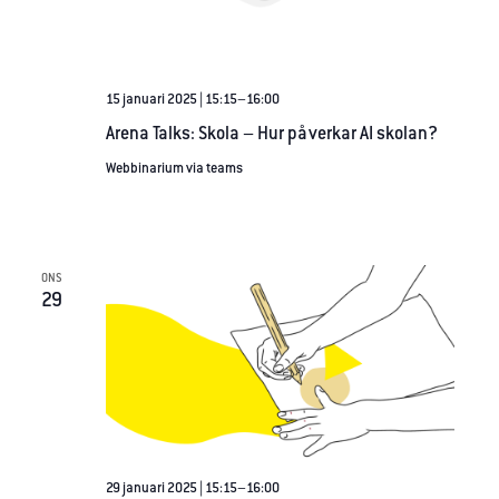
prestera så
bra som
möjligt under
ditt besök.
15 januari 2025 | 15:15
–
16:00
Om du nekar
Arena Talks: Skola – Hur påverkar AI skolan?
de här
cookies
Webbinarium via teams
kommer viss
funktionalitet
att försvinna
från
ONS
hemsidan.
29
Marknadsföring
Genom att dela
med dig av dina
intressen och
ditt beteende
när du surfar
29 januari 2025 | 15:15
–
16:00